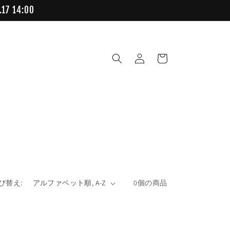
 14:00
ロ
カ
グ
ー
イ
ト
ン
び替え:
0個の商品