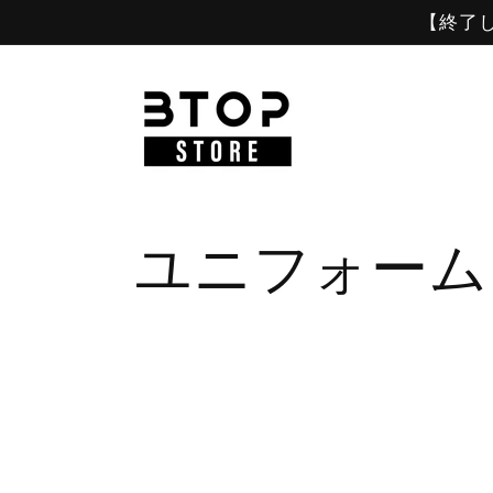
コンテ
【終了しま
ンツに
進む
コ
ユニフォーム
レ
ク
シ